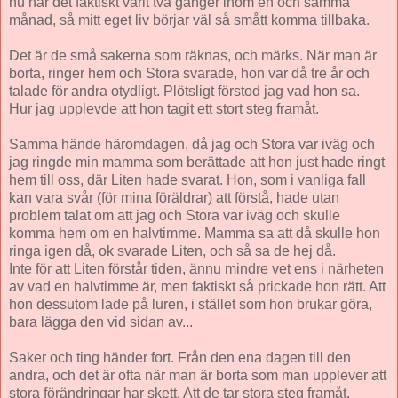
nu har det faktiskt varit två gånger inom en och samma
månad, så mitt eget liv börjar väl så smått komma tillbaka.
Det är de små sakerna som räknas, och märks. När man är
borta, ringer hem och Stora svarade, hon var då tre år och
talade för andra otydligt. Plötsligt förstod jag vad hon sa.
Hur jag upplevde att hon tagit ett stort steg framåt.
Samma hände häromdagen, då jag och Stora var iväg och
jag ringde min mamma som berättade att hon just hade ringt
hem till oss, där Liten hade svarat. Hon, som i vanliga fall
kan vara svår (för mina föräldrar) att förstå, hade utan
problem talat om att jag och Stora var iväg och skulle
komma hem om en halvtimme. Mamma sa att då skulle hon
ringa igen då, ok svarade Liten, och så sa de hej då.
Inte för att Liten förstår tiden, ännu mindre vet ens i närheten
av vad en halvtimme är, men faktiskt så prickade hon rätt. Att
hon dessutom lade på luren, i stället som hon brukar göra,
bara lägga den vid sidan av...
Saker och ting händer fort. Från den ena dagen till den
andra, och det är ofta när man är borta som man upplever att
stora förändringar har skett. Att de tar stora steg framåt.