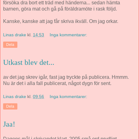
försöka dra bort ett träd med händerna... sedan hämta
barnen, göra mat och gå på föräldramöte i rask följd.
Kanske, kanske att jag får skriva ikväll. Om jag orkar.
Linas drake
kl.
14:53
Inga kommentarer:
Dela
Utkast blev det...
av det jag skrev igår, fast jag tryckte på publicera. Hmmm.
Nu är det i alla fall publicerat, något dygn för sent.
Linas drake
kl.
09:56
Inga kommentarer:
Dela
Jaa!
Dagens mål i skrivandet klart. 2005 små ord prydligt