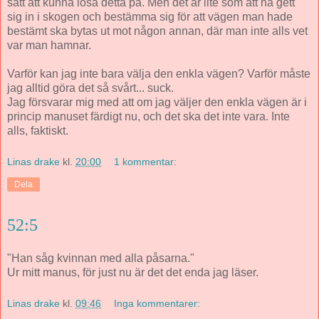
sätt att kunna lösa detta på. Men det är lite som att ha gett
sig in i skogen och bestämma sig för att vägen man hade
bestämt ska bytas ut mot någon annan, där man inte alls vet
var man hamnar.
Varför kan jag inte bara välja den enkla vägen? Varför måste
jag alltid göra det så svårt... suck.
Jag försvarar mig med att om jag väljer den enkla vägen är i
princip manuset färdigt nu, och det ska det inte vara. Inte
alls, faktiskt.
Linas drake
kl.
20:00
1 kommentar:
Dela
52:5
"Han såg kvinnan med alla påsarna."
Ur mitt manus, för just nu är det det enda jag läser.
Linas drake
kl.
09:46
Inga kommentarer: