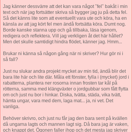
Jag känner dessvärre att det kan vara något "fel" bakåt i min
text och när jag fortsätter skriva så bygger jag ju på detta fel.
Så det känns lite som att eventuellt vara ute och köra, ha en
känsla av att jag kört fel men ändå fortsätta köra. Dumt nog.
Borde kanske stanna upp och gå tillbaka, läsa igenom,
redigera och reflektera. Vill jag verkligen åt det här hållet?
Men det skulle samtidigt hindra flödet, känner jag. Hmm...
Brukar ni känna så någon gång när ni skriver? Hur gör ni i
så fall?
Just nu slukar andra projekt mycket av min tid, ändå blir det
bara lite här och lite där. Måla ett fönster, fylla i (mycket) jord i
rabatterna, plantera ner rosorna innan frosten tar kål på
rötterna, samma med klängväxter o jordgubbar som fått flytta
om och just nu bor i hinkar. Diska, tvätta, städa, vika tvätt,
hämta ungar, vara med dem, laga mat... ja, ni vet. Det
vanliga.
Behöver skrivro, och just nu får jag den bara sent på kvällen
då ungarna lagts och mannen lagt sig. Då bara jag är vaken,
och knappt det. Ögonen faller ihop och det mesta jag skriver