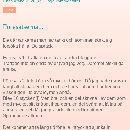
Linas drake
kl.
20:37
Inga kommentarer:
Dela
Föresatserna...
De där tankarna man har tänkt och som man tänkt sig
försöka hålla. De sprack.
Föresats 1. Träffa en del av er andra bloggare.
Träffade inte en enda av er (vad jag vet). Däremot åtskilliga
andra.
Föresats 2. Inte köpa så mycket böcker. Då jag hade ganska
långt att släpa dem hem och de finns i affären här hemma,
visserligen lite dyrare, men ändå.
Blev 16 stycken(!) Men bra, och en del skrivna i av dem som
med mycket slit knåpat ihop dem, en del svåra att få tag på
annars, en del där jag pratade lite med författaren.
Spännande allihop.
Det kommer att ta lång tid för alla intryck att sjunka in.