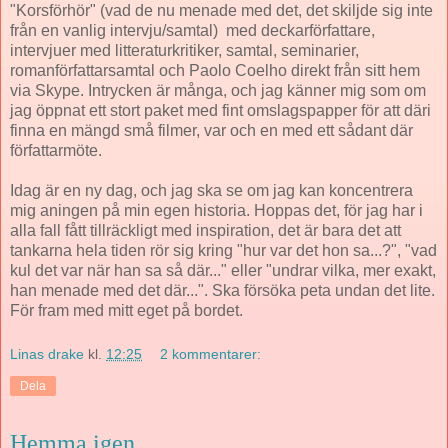
"Korsförhör" (vad de nu menade med det, det skiljde sig inte
från en vanlig intervju/samtal) med deckarförfattare,
intervjuer med litteraturkritiker, samtal, seminarier,
romanförfattarsamtal och Paolo Coelho direkt från sitt hem
via Skype. Intrycken är många, och jag känner mig som om
jag öppnat ett stort paket med fint omslagspapper för att däri
finna en mängd små filmer, var och en med ett sådant där
författarmöte.
Idag är en ny dag, och jag ska se om jag kan koncentrera
mig aningen på min egen historia. Hoppas det, för jag har i
alla fall fått tillräckligt med inspiration, det är bara det att
tankarna hela tiden rör sig kring "hur var det hon sa...?", "vad
kul det var när han sa så där..." eller "undrar vilka, mer exakt,
han menade med det där...". Ska försöka peta undan det lite.
För fram med mitt eget på bordet.
Linas drake
kl.
12:25
2 kommentarer:
Dela
Hemma igen...