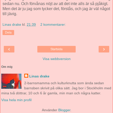
sedan nu. Och förvånas nöjt av att det inte alls är så pjåkigt.
Men det är ju jag som tycker det, förstås, och jag är väl något
till jävig.
Linas drake
kl.
21:39
2 kommentarer:
Dela
‹
›
Startsida
Visa webbversion
Om mig
Linas drake
2-barnsmamma och kulturknutta som ända sedan
barnsben skrivit på olika sätt. Jag bor i Stockholm med
mina två döttrar, 10 och 6 år gamla, min man och några katter.
Visa hela min profil
Använder
Blogger
.