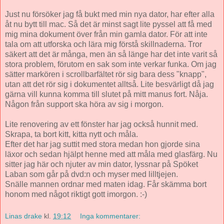
Just nu försöker jag få bukt med min nya dator, har efter alla
åt nu bytt till mac. Så det är minst sagt lite pyssel att få med
mig mina dokument över från min gamla dator. För att inte
tala om att utforska och lära mig förstå skillnaderna. Tror
säkert att det är många, men än så länge har det inte varit så
stora problem, förutom en sak som inte verkar funka. Om jag
sätter markören i scrollbarfältet rör sig bara dess "knapp",
utan att det rör sig i dokumentet alltså. Lite besvärligt då jag
gärna vill kunna komma till slutet på mitt manus fort. Nåja.
Någon från support ska höra av sig i morgon.
Lite renovering av ett fönster har jag också hunnit med.
Skrapa, ta bort kitt, kitta nytt och måla.
Efter det har jag suttit med stora medan hon gjorde sina
läxor och sedan hjälpt henne med att måla med glasfärg. Nu
sitter jag här och njuter av min dator, lyssnar på Spöket
Laban som går på dvd:n och myser med lilltjejen.
Snälle mannen ordnar med maten idag. Får skämma bort
honom med något riktigt gott imorgon. :-)
Linas drake
kl.
19:12
Inga kommentarer: