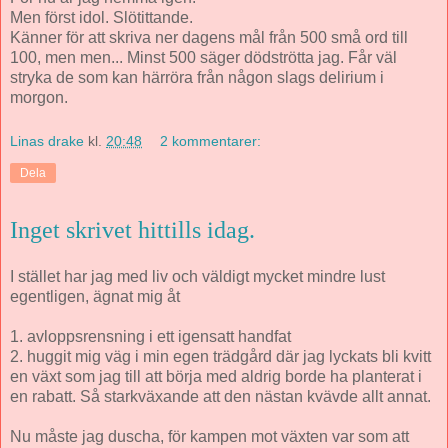
Men först idol. Slötittande.
Känner för att skriva ner dagens mål från 500 små ord till
100, men men... Minst 500 säger dödströtta jag. Får väl
stryka de som kan härröra från någon slags delirium i
morgon.
Linas drake
kl.
20:48
2 kommentarer:
Dela
Inget skrivet hittills idag.
I stället har jag med liv och väldigt mycket mindre lust
egentligen, ägnat mig åt
1. avloppsrensning i ett igensatt handfat
2. huggit mig väg i min egen trädgård där jag lyckats bli kvitt
en växt som jag till att börja med aldrig borde ha planterat i
en rabatt. Så starkväxande att den nästan kvävde allt annat.
Nu måste jag duscha, för kampen mot växten var som att