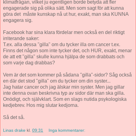
klimatfrågan, vilket ju egentligen borde betyda att fler
engagerade sig på olika sätt. Men som sagt för att kunna
göra det måste kunskap nå ut hur, exakt, man ska KUNNA
engagera sig.
Facebook har sina klara fördelar men också en del riktigt
irriterande saker:
T.ex. alla dessa "gilla" om du tycker illa om cancer t.ex.
Finns det någon som inte tycker det, och HUR, exakt, menar
de att ett "gilla" skulle kunna hjälpa de som drabbats och
som varje dag drabbas?
Vem är det som kommer på sådana "gilla"-sidor? Såg också
en där det stod "gilla" om du tycker om din syster...
Jag hatar cancer och jag älskar min syster. Men jag gillar
inte denna ovan beskrivna typ av sidor där man ska gilla.
Onödigt, och självklart. Som en slags nutida psykologiska
kedjebrev. Hos mig slutar kedjorna.
Så det så.
Linas drake
kl.
09:31
Inga kommentarer: