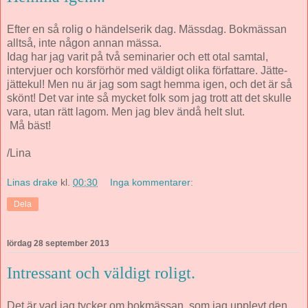
Efter en så rolig o händelserik dag. Mässdag. Bokmässan
alltså, inte någon annan mässa.
Idag har jag varit på två seminarier och ett otal samtal,
intervjuer och korsförhör med väldigt olika författare. Jätte-
jättekul! Men nu är jag som sagt hemma igen, och det är så
skönt! Det var inte så mycket folk som jag trott att det skulle
vara, utan rätt lagom. Men jag blev ändå helt slut.
Må bäst!
/Lina
Linas drake
kl.
00:30
Inga kommentarer:
Dela
lördag 28 september 2013
Intressant och väldigt roligt.
Det är vad jag tycker om bokmässan, som jag upplevt den