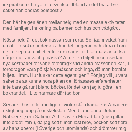
inspiration och nya infallsvinklar. Ibland är det bra att se
saker från andras perspektiv.
Den här helgen är en mellanhelg med en massa aktiviteter
med familjen, inriktning på barnen och hus och trädgård.
Nästa helg är det bokmässan som drar. Ser jag mycket fram
emot. Försöker undersöka hur det fungerar, och klura ut om
det är separata biljetter till seminarier, och är mässan alltså
något mer än vanlig mässa? Är det en biljett in och sedan
nya kostnader för varje föredrag? Vid andra mässor brukar ju
föredragen vara på själva mässan och ingå, då man betalat
biljett. Hmm. Hur funkar detta egentligen? För jag vill ju vara
säker på att kunna höra på en del författares erfarenheter,
inte bara gå runt bland böcker, för det kan jag ju göra i en
bokhandel... Lite närmare där jag bor.
Senare i höst eller möjligen i vinter står dramatens Amadeus
riktigt högt upp på önskelistan. Med bland annat Johan
Rabaeus (som Salieri). Är lite av en Mozart-fan (men gillar
inte ordet "fan"), då jag sett filmer, läst brev, böcker, sett flera
av hans operor (i Sverige och utomlands) och drömmer mig