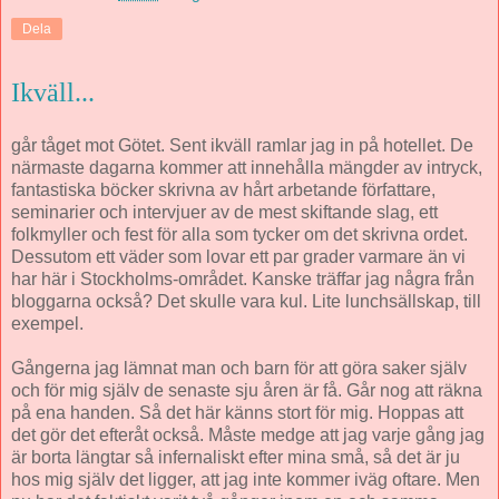
Dela
Ikväll...
går tåget mot Götet. Sent ikväll ramlar jag in på hotellet. De
närmaste dagarna kommer att innehålla mängder av intryck,
fantastiska böcker skrivna av hårt arbetande författare,
seminarier och intervjuer av de mest skiftande slag, ett
folkmyller och fest för alla som tycker om det skrivna ordet.
Dessutom ett väder som lovar ett par grader varmare än vi
har här i Stockholms-området. Kanske träffar jag några från
bloggarna också? Det skulle vara kul. Lite lunchsällskap, till
exempel.
Gångerna jag lämnat man och barn för att göra saker själv
och för mig själv de senaste sju åren är få. Går nog att räkna
på ena handen. Så det här känns stort för mig. Hoppas att
det gör det efteråt också. Måste medge att jag varje gång jag
är borta längtar så infernaliskt efter mina små, så det är ju
hos mig själv det ligger, att jag inte kommer iväg oftare. Men