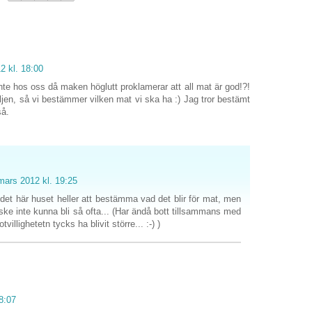
2 kl. 18:00
nte hos oss då maken höglutt proklamerar att all mat är god!?!
iljen, så vi bestämmer vilken mat vi ska ha :) Jag tror bestämt
så.
mars 2012 kl. 19:25
i det här huset heller att bestämma vad det blir för mat, men
ke inte kunna bli så ofta... (Har ändå bott tillsammans med
illighetetn tycks ha blivit större... :-) )
8:07