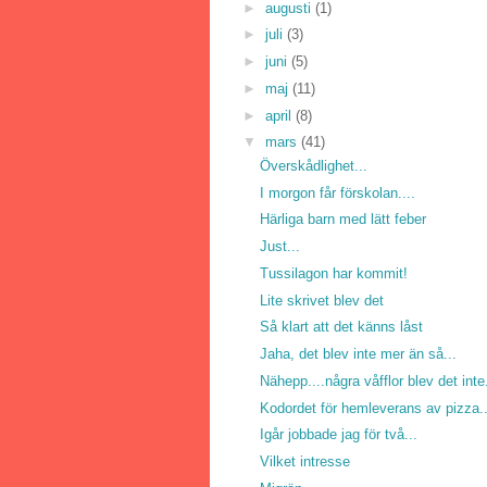
►
augusti
(1)
►
juli
(3)
►
juni
(5)
►
maj
(11)
►
april
(8)
▼
mars
(41)
Överskådlighet...
I morgon får förskolan....
Härliga barn med lätt feber
Just...
Tussilagon har kommit!
Lite skrivet blev det
Så klart att det känns låst
Jaha, det blev inte mer än så...
Nähepp....några våfflor blev det inte.
Kodordet för hemleverans av pizza..
Igår jobbade jag för två...
Vilket intresse