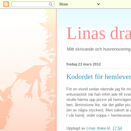
Linas dr
Mitt skrivande och husrenovering
fredag 23 mars 2012
Kodordet för hemlevera
För en stund sedan nämnde jag för min
entusiastisk när han mhm:ade till sva
skulle hämta upp pizzor på hemvägen i 
ben, åtminstone lite, när det gäller pi
(en av några stycken). Men säkert är
I vår familj: ordet soppa = hemleverans
Upplagd av
Linas drake
kl.
17:54