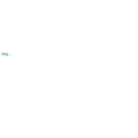
.
 dag...