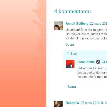
4 kommentarer:
Anneli Stålberg
23 mars 201
Underbart! Men det fungerar i
Det tycker inte vi andra i fam
att det blir pizza hos oss ock
Svara
Svar
Linas drake
24 
Det är inte så svårt 
soppa verkar det kans
honom i tio år men motv
Svara
Robert W
25 mars 2012 kl. 0