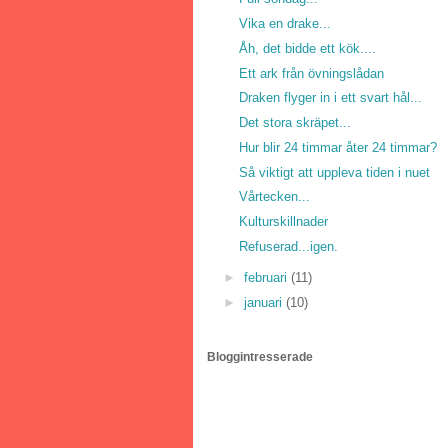
Vika en drake...
Åh, det bidde ett kök....
Ett ark från övningslådan
Draken flyger in i ett svart hål...
Det stora skräpet...
Hur blir 24 timmar åter 24 timmar?
Så viktigt att uppleva tiden i nuet
Vårtecken...
Kulturskillnader
Refuserad...igen.
►
februari
(11)
►
januari
(10)
Bloggintresserade