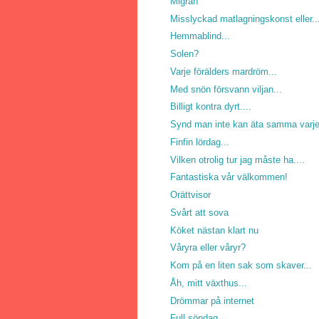
Migrän
Misslyckad matlagningskonst eller..
Hemmablind...
Solen?
Varje förälders mardröm...
Med snön försvann viljan...
Billigt kontra dyrt....
Synd man inte kan äta samma varje
Finfin lördag...
Vilken otrolig tur jag måste ha....
Fantastiska vår välkommen!
Orättvisor
Svårt att sova
Köket nästan klart nu
Våryra eller våryr?
Kom på en liten sak som skaver...
Åh, mitt växthus...
Drömmar på internet
Full söndag...