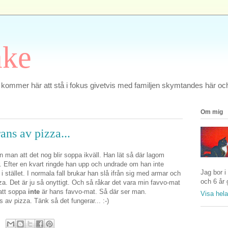
ake
 kommer här att stå i fokus givetvis med familjen skymtandes här och
Om mig
ns av pizza...
 man att det nog blir soppa ikväll. Han lät så där lagom
r. Efter en kvart ringde han upp och undrade om han inte
Jag bor i
stället. I normala fall brukar han slå ifrån sig med armar och
och 6 år 
zza. Det är ju så onyttigt. Och så råkar det vara min favvo-mat
 att soppa
inte
är hans favvo-mat. Så där ser man.
Visa hela
 av pizza. Tänk så det fungerar... :-)